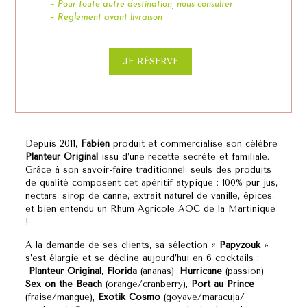
– Pour toute autre destination, nous consulter
– Règlement avant livraison
JE RÉSERVE
Depuis 2011,
Fabien
produit et commercialise son célèbre
Planteur Original
issu d’une recette secrète et familiale.
Grâce à son savoir-faire traditionnel, seuls des produits
de qualité composent cet apéritif atypique : 100% pur jus,
nectars, sirop de canne, extrait naturel de vanille, épices,
et bien entendu un Rhum Agricole AOC de la Martinique
!
A la demande de ses clients, sa sélection «
Papyzouk
»
s’est élargie et se décline aujourd’hui en 6 cocktails :
Planteur Original
,
Florida
(ananas),
Hurricane
(passion),
Sex on the Beach
(orange/cranberry),
Port au Prince
(fraise/mangue),
Exotik Cosmo
(goyave/maracuja/